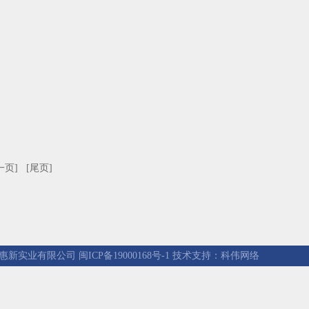
页] [尾页]
20 惠新实业有限公司
闽ICP备19000168号-1
技术支持：
科伟网络