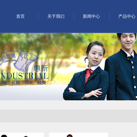
首页
关于我们
新闻中心
产品中心